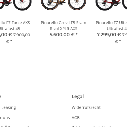
llo F7 Force AXS
Pinarello Grevil F5 Sram
Pinarello F7 Ult
ltrafast 45
Rival XPLR AXS
Ultrafast 
9,00 €
5.600,00 €
*
7.299,00 €
7.900,00
7.
*
*
€
€
e
Legal
-Leasing
Widerrufsrecht
r uns
AGB