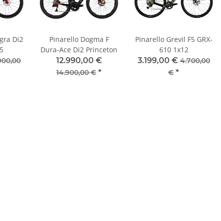
egra Di2
Pinarello Dogma F
Pinarello Grevil F5 GRX-
45
Dura-Ace Di2 Princeton
610 1x12
12.990,00 €
3.199,00 €
900,00
4.700,00
*
*
14.900,00 €
€