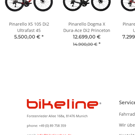
Pinarello X5 105 Di2
Pinarello Dogma X
Pinare
Ultrafast 45
Dura-Ace Di2 Princeton
U
5.500,00 €
*
12.699,00 €
7.29
*
14.900,00 €
Servic
Fahrrad
Forstenrieder Allee 168a, 81476 Munich
Wir übe
phone: +49 (0) 89 758 359