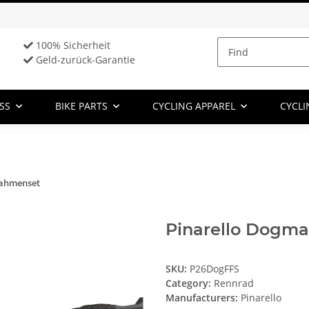
100% Sicherheit
Geld-zurück-Garantie
SS
BIKE PARTS
CYCLING APPAREL
CYCLI
Rahmenset
Pinarello Dogm
SKU:
P26DogFFS
Category:
Rennrad
Manufacturers:
Pinarello