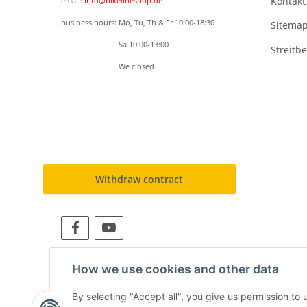
Kontakt
email:
info@bikelineshop.de
business hours: Mo, Tu, Th & Fr 10:00-18:30
Sitema
business hours:
Sa 10:00-13:00
Streitb
business hours:
We closed
COMPANY HOLIDAYS: 24.05.2026 - 07.06.2026
BY APPOINTMENT ONLY
Withdraw contract
How we use cookies and other data
Für eine schnelle Abwickl
By selecting "Accept all", you give us permission to