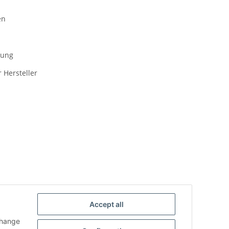
en
gung
 Hersteller
 Zahlungsmöglichkeiten an.
Accept all
change