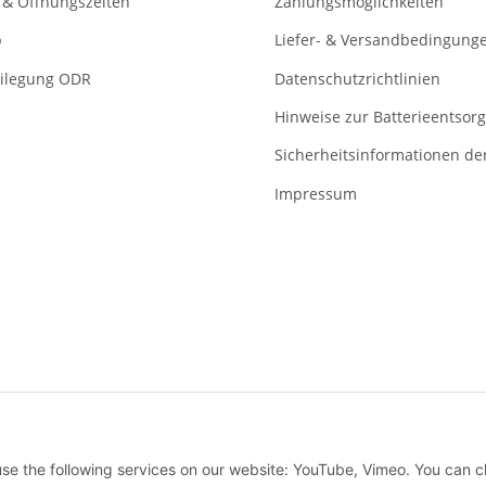
 & Öffnungszeiten
Zahlungsmöglichkeiten
p
Liefer- & Versandbedingung
eilegung ODR
Datenschutzrichtlinien
Hinweise zur Batterieentsor
Sicherheitsinformationen der
Impressum
ung ihrer Aufträge bieten wir diverse unkomplizierte sowie sichere
 use the following services on our website: YouTube, Vimeo. You can 