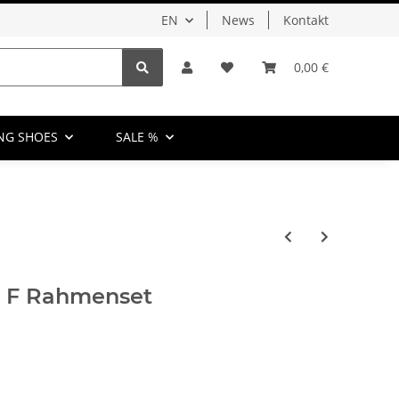
EN
News
Kontakt
0,00 €
NG SHOES
SALE %
a F Rahmenset