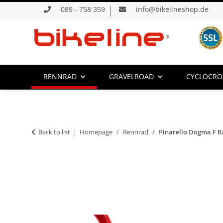
089 - 758 359
info@bikelineshop.de
RENNRAD
GRAVELROAD
CYCLOCRO
Back to list
Homepage
Rennrad
Pinarello Dogma F 