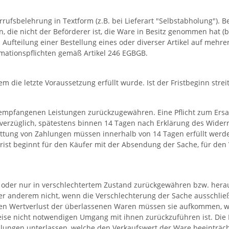
rrufsbelehrung in Textform (z.B. bei Lieferart "Selbstabholung"). 
 die nicht der Beförderer ist, die Ware in Besitz genommen hat (
i Aufteilung einer Bestellung eines oder diverser Artikel auf mehr
ormationspflichten gemäß Artikel 246 EGBGB.
m die letzte Voraussetzung erfüllt wurde. Ist der Fristbeginn strei
s empfangenen Leistungen zurückzugewähren. Eine Pflicht zum Ers
verzüglich, spätestens binnen 14 Tagen nach Erklärung des Wider
attung von Zahlungen müssen innerhalb von 14 Tagen erfüllt werd
Frist beginnt für den Käufer mit der Absendung der Sache, für d
se oder nur in verschlechtertem Zustand zurückgewähren bzw. he
ter anderem nicht, wenn die Verschlechterung der Sache ausschließ
nen Wertverlust der überlassenen Waren müssen sie aufkommen, we
ise nicht notwendigen Umgang mit ihnen zurückzuführen ist. Die 
ungen unterlassen, welche den Verkaufswert der Ware beeinträch