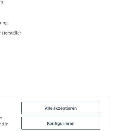
en
gung
 Hersteller
 Zahlungsmöglichkeiten an.
Alle akzeptieren
ie
Konfigurieren
d in