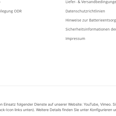
p
Liefer- & Versandbedingung
eilegung ODR
Datenschutzrichtlinien
Hinweise zur Batterieentsor
Sicherheitsinformationen der
Impressum
ung ihrer Aufträge bieten wir diverse unkomplizierte sowie sichere
en Einsatz folgender Dienste auf unserer Website: YouTube, Vimeo. S
ck-Icon links unten). Weitere Details finden Sie unter
Konfigurieren
un