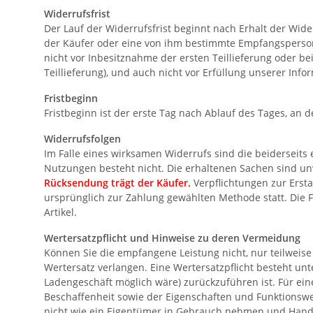
Widerrufsfrist
Der Lauf der Widerrufsfrist beginnt nach Erhalt der Wide
der Käufer oder eine von ihm bestimmte Empfangsperson,
nicht vor Inbesitznahme der ersten Teillieferung oder be
Teillieferung), und auch nicht vor Erfüllung unserer Inf
Fristbeginn
Fristbeginn ist der erste Tag nach Ablauf des Tages, an de
Widerrufsfolgen
Im Falle eines wirksamen Widerrufs sind die beiderseit
Nutzungen besteht nicht. Die erhaltenen Sachen sind un
Rücksendung trägt der Käufer.
Verpflichtungen zur Erst
ursprünglich zur Zahlung gewählten Methode statt. Die 
Artikel.
Wertersatzpflicht und Hinweise zu deren Vermeidung
Können Sie die empfangene Leistung nicht, nur teilwei
Wertersatz verlangen. Eine Wertersatzpflicht besteht un
Ladengeschäft möglich wäre) zurückzuführen ist. Für ei
Beschaffenheit sowie der Eigenschaften und Funktionswe
nicht wie ein Eigentümer in Gebrauch nehmen und Handl