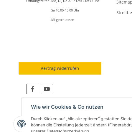
Öffnungszeiten: Mo, Di, Do & Fr 12:00-18:30 Uhr
Sitema
Öffnungszeiten:
Sa 10:00-13:00 Uhr
Streitb
Öffnungszeiten:
Mi geschlossen
BETRIEBSFERIEN: 24.05.2026 - 07.06.2026
Beratung, Verkauf und Serviceannahme nur nach
TERMINVEREINBARUNG
Vertrag widerrufen
Wie wir Cookies & Co nutzen
Für eine schnelle Abwickl
Durch Klicken auf „Alle akzeptieren“ gestatten Sie d
können die Einstellung jederzeit ändern (Fingerabdru
unserer
Datenschutzerklärung
.