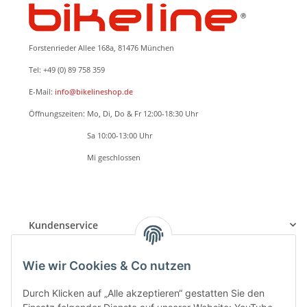
Forstenrieder Allee 168a, 81476 München
Tel: +49 (0) 89 758 359
E-Mail:
info@bikelineshop.de
Öffnungszeiten: Mo, Di, Do & Fr 12:00-18:30 Uhr
Öffnungszeiten:
Sa 10:00-13:00 Uhr
Öffnungszeiten:
Mi geschlossen
BETRIEBSFERIEN: 24.05.2026 - 07.06.2026
Beratung, Verkauf und Serviceannahme nur nach TERMINVEREINBARUNG
Kundenservice
Informationen
Wie wir Cookies & Co nutzen
Durch Klicken auf „Alle akzeptieren“ gestatten Sie den