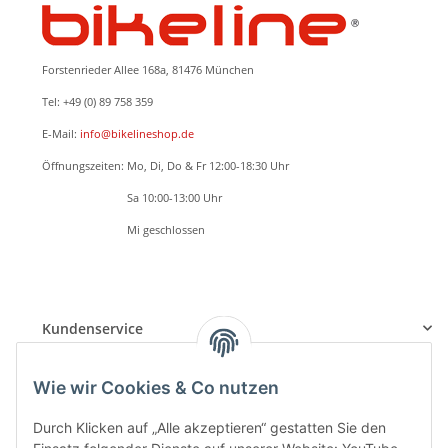
Forstenrieder Allee 168a, 81476 München
Tel: +49 (0) 89 758 359
E-Mail:
info@bikelineshop.de
Öffnungszeiten: Mo, Di, Do & Fr 12:00-18:30 Uhr
Öffnungszeiten:
Sa 10:00-13:00 Uhr
Öffnungszeiten:
Mi geschlossen
BETRIEBSFERIEN: 24.05.2026 - 07.06.2026
Beratung, Verkauf und Serviceannahme nur nach TERMINVEREINBARUNG
Kundenservice
Informationen
Wie wir Cookies & Co nutzen
Durch Klicken auf „Alle akzeptieren“ gestatten Sie den