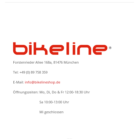
Forstenrieder Allee 168a, 81476 München
Tel: +49 (0) 89 758 359
E-Mail:
info@bikelineshop.de
Öffnungszeiten: Mo, Di, Do & Fr 12:00-18:30 Uhr
Öffnungszeiten:
Sa 10:00-13:00 Uhr
Öffnungszeiten:
Mi geschlossen
BETRIEBSFERIEN: 24.05.2026 - 07.06.2026
Beratung, Verkauf und Serviceannahme nur nach TERMINVEREINBARUNG