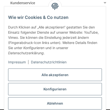
Kundenservice
Informationen
Wie wir Cookies & Co nutzen
Durch Klicken auf „Alle akzeptieren“ gestatten Sie den
Einsatz folgender Dienste auf unserer Website: YouTube,
Vertrag widerrufen
Vimeo. Sie können die Einstellung jederzeit ändern
(Fingerabdruck-Icon links unten). Weitere Details finden
Sie unter
Konfigurieren
und in unserer
Datenschutzerklärung
.
Impressum
|
Datenschutzrichtlinien
Für eine schnelle Abwicklung ihrer Aufträge bieten wir
diverse unkomplizierte sowie sichere Zahlungsmöglichkeiten
Alle akzeptieren
an.
Konfigurieren
* Alle Preise inkl. gesetzlicher USt., zzgl.
Versand
Ablehnen