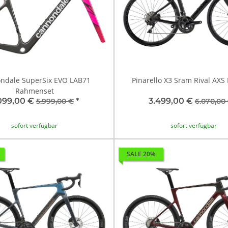
ndale SuperSix EVO LAB71
Pinarello X3 Sram Rival AXS
Rahmenset
099,00 €
*
3.499,00 €
5.999,00 €
6.070,00
sofort verfügbar
sofort verfügbar
SALE 20%