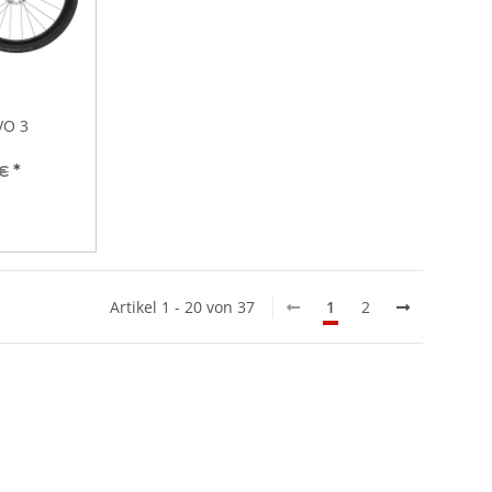
VO 3
*
 €
Artikel 1 - 20 von 37
1
2