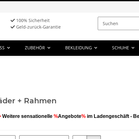
100% Sicherheit
Geld-zurück-Garantie
SS
ZUBEHÖR
BEKLEIDUNG
SCHUHE
äder + Rahmen
>
Weitere sensationelle
%
Angebote
%
im Ladengeschäft - B