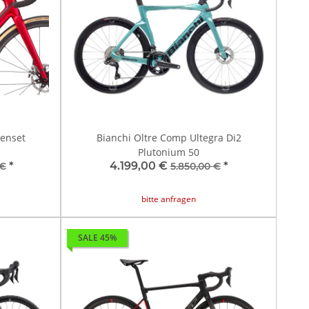
menset
Bianchi Oltre Comp Ultegra Di2
Plutonium 50
*
4.199,00 €
*
 €
5.850,00 €
bitte anfragen
SALE 45%