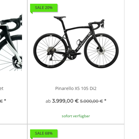
SALE 20%
et
Pinarello X5 105 Di2
*
ab
3.999,00 €
*
 €
5.000,00 €
sofort verfügbar
SALE 68%