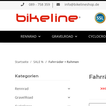
089 - 758 359
info@bikelineshop.de
RENNRAD
GRAVELROAD
CYCLOCRO
Startseite
SALE %
Fahrräder + Rahmen
Kategorien
Fahrr
Rennrad
>>
GravelRoad