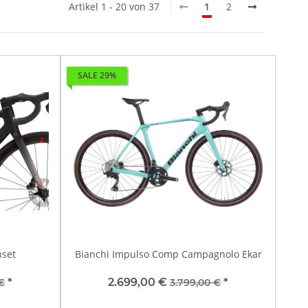
Artikel 1 - 20 von 37
1
2
SALE 29%
nset
Bianchi Impulso Comp Campagnolo Ekar
*
2.699,00 €
*
€
3.799,00 €