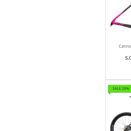
Canno
5.
SALE 20%