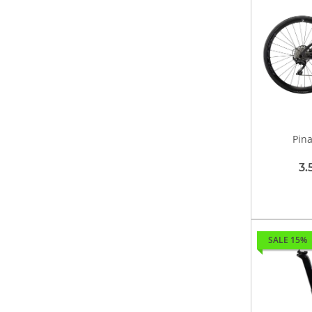
Pina
3.
SALE 15%