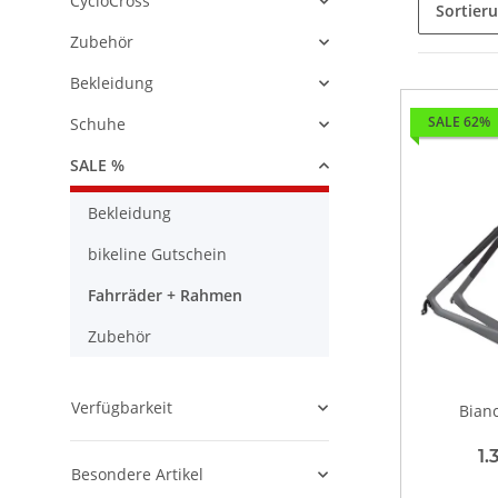
CycloCross
Sortier
Zubehör
Bekleidung
SALE 62%
Schuhe
SALE %
Bekleidung
bikeline Gutschein
Fahrräder + Rahmen
Zubehör
Verfügbarkeit
Bian
1.
Besondere Artikel