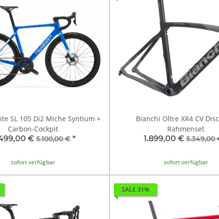
ante SL 105 Di2 Miche Syntium +
Bianchi Oltre XR4 CV Dis
Carbon-Cockpit
Rahmenset
499,00 €
*
1.899,00 €
5.100,00 €
5.349,00 
sofort verfügbar
sofort verfügbar
SALE 31%