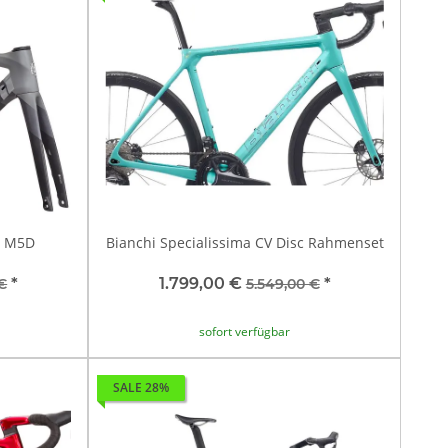
c M5D
Bianchi Specialissima CV Disc Rahmenset
*
1.799,00 €
*
€
5.549,00 €
sofort verfügbar
SALE 28%