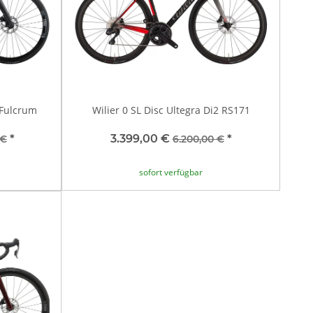
 Fulcrum
Wilier 0 SL Disc Ultegra Di2 RS171
*
3.399,00 €
*
 €
6.200,00 €
sofort verfügbar