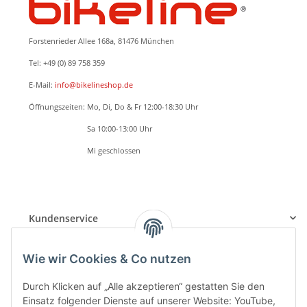
Forstenrieder Allee 168a, 81476 München
Tel: +49 (0) 89 758 359
E-Mail:
info@bikelineshop.de
Öffnungszeiten: Mo, Di, Do & Fr 12:00-18:30 Uhr
Öffnungszeiten:
Sa 10:00-13:00 Uhr
Öffnungszeiten:
Mi geschlossen
BETRIEBSFERIEN: 24.05.2026 - 07.06.2026
Beratung, Verkauf und Serviceannahme nur nach TERMINVEREINBARUNG
Kundenservice
Informationen
Wie wir Cookies & Co nutzen
Durch Klicken auf „Alle akzeptieren“ gestatten Sie den
Einsatz folgender Dienste auf unserer Website: YouTube,