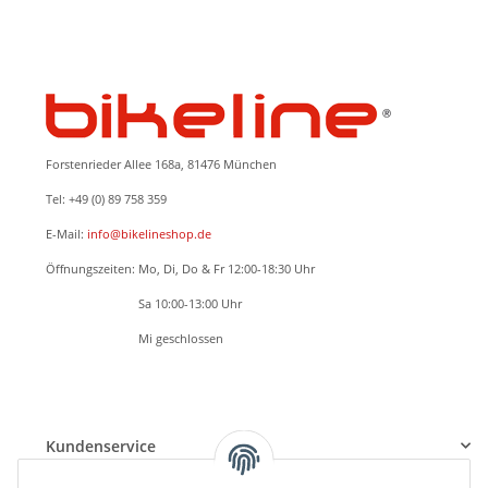
Forstenrieder Allee 168a, 81476 München
Tel: +49 (0) 89 758 359
E-Mail:
info@bikelineshop.de
Öffnungszeiten: Mo, Di, Do & Fr 12:00-18:30 Uhr
Öffnungszeiten:
Sa 10:00-13:00 Uhr
Öffnungszeiten:
Mi geschlossen
BETRIEBSFERIEN: 24.05.2026 - 07.06.2026
Beratung, Verkauf und Serviceannahme nur nach TERMINVEREINBARUNG
Kundenservice