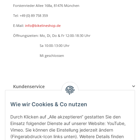
Forstenrieder Allee 168a, 81476 München
Tel: +49 (0) 89 758 359
E-Mail:
info@bikelineshop.de
Öffnungszeiten: Mo, Di, Do & Fr 12:00-18:30 Uhr
Öffnungszeiten:
Sa 10:00-13:00 Uhr
Öffnungszeiten:
Mi geschlossen
BETRIEBSFERIEN: 24.05.2026 - 07.06.2026
Beratung, Verkauf und Serviceannahme nur nach TERMINVEREINBARUNG
Kundenservice
Informationen
Wie wir Cookies & Co nutzen
Durch Klicken auf „Alle akzeptieren“ gestatten Sie den
Einsatz folgender Dienste auf unserer Website: YouTube,
Vertrag widerrufen
Vimeo. Sie können die Einstellung jederzeit ändern
(Fingerabdruck-Icon links unten). Weitere Details finden